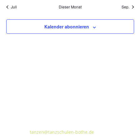
Juli
Dieser Monat
Sep.
Kalender abonnieren
Tanzschulen Familie Bothe
Walderseestraße 20 · 30177 Hannover
FON:
+49 (o) 511 66 37 66
E-Mail:
tanzen@tanzschulen-bothe.de