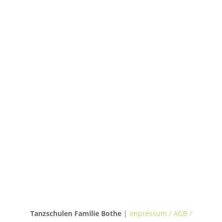
TANZHAUS HANNOVER
Podbielskistraße 299B
30655 Hannover
TANZVILLA WALDERSEE
Walderseestraße 20
30177 Hannover
TANZHAUS BURGWEDEL
Kokenhorststraße 15
30938 Burgwedel
Tanzschulen Familie Bothe
|
Impressum / AGB /