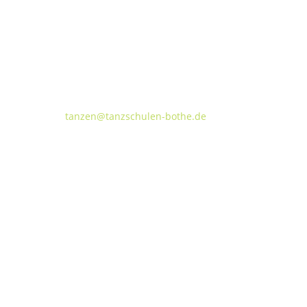
Tanzschulen Familie Bothe
Walderseestraße 20 · 30177 Hannover
FON:
+49 (o) 511 66 37 66
E-Mail:
tanzen@tanzschulen-bothe.de
Widerruf
Kündigung