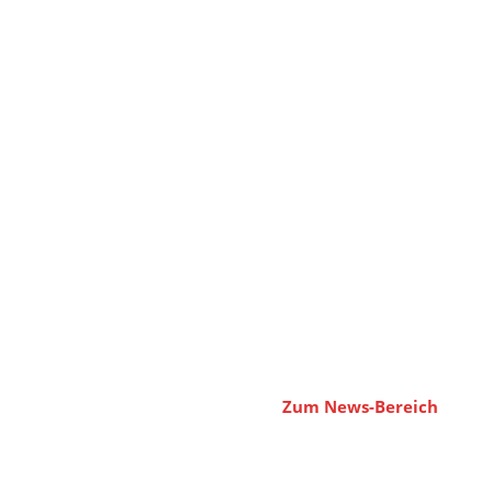
Paartanz &...
Von Sonntag, 30.08., bis Freitag, 04.09.2026,
bieten wir wieder eine kostenlose Woche der
offenen Tür in folgenden Bereichen an:
Paartanz für...
Zum News-Bereich