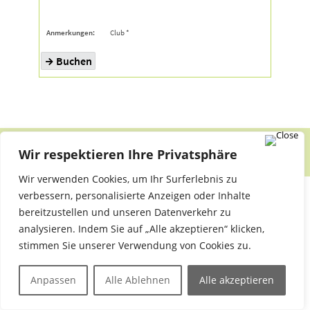
BACHATA
Wir respektieren Ihre Privatsphäre
Wir verwenden Cookies, um Ihr Surferlebnis zu
verbessern, personalisierte Anzeigen oder Inhalte
Bachata entstand wie Salsa aus verschiedenen
bereitzustellen und unseren Datenverkehr zu
Einflüssen lateinamerikanischer Musik. Das
analysieren. Indem Sie auf „Alle akzeptieren“ klicken,
gegenüber zur Salsa gemäßigtere Tempo und die
stimmen Sie unserer Verwendung von Cookies zu.
hohen Gitarren machen die Musik einzigartig. Die
Grundbewegung wird gern mit einem typischen
Anpassen
Alle Ablehnen
Alle akzeptieren
Chassée verglichen, welches hier aber weicher als in
anderen Tänzen und mit Knie und Hüftbewegungen