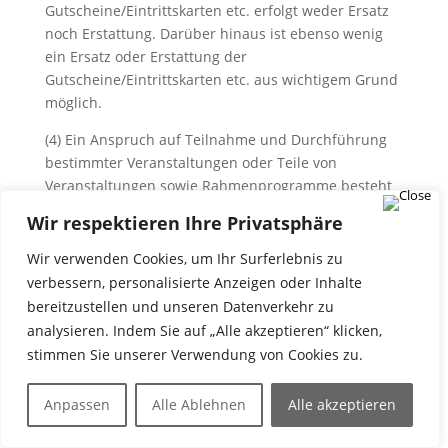
Gutscheine/Eintrittskarten etc. erfolgt weder Ersatz
noch Erstattung. Darüber hinaus ist ebenso wenig
ein Ersatz oder Erstattung der
Gutscheine/Eintrittskarten etc. aus wichtigem Grund
möglich.
(4) Ein Anspruch auf Teilnahme und Durchführung
bestimmter Veranstaltungen oder Teile von
Veranstaltungen sowie Rahmenprogramme besteht
nicht. Die Bothe Event GmbH kann das Programm in
Wir respektieren Ihre Privatsphäre
Abhängigkeit der Anzahl an Teilnehmern um
einzelne Veranstaltungen anpassen, kürzen oder
Wir verwenden Cookies, um Ihr Surferlebnis zu
absagen. Die oben genannten Veränderungen sowie
verbessern, personalisierte Anzeigen oder Inhalte
weitere Veränderungen des
bereitzustellen und unseren Datenverkehr zu
Veranstaltungsprogramms begründen keinen
analysieren. Indem Sie auf „Alle akzeptieren“ klicken,
Anspruch auf Erstattung der Teilnahmegebühr, ganz
stimmen Sie unserer Verwendung von Cookies zu.
oder auch nur teilweise.
Anpassen
Alle Ablehnen
Alle akzeptieren
(5) Tickets sind vom Rückgaberecht ausgeschlossen.
(6) Sollten Sie eine Rechnung wünschen oder