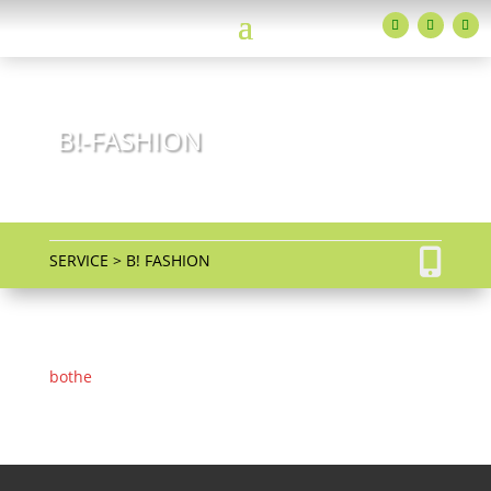
B!-FASHION
ADTV-Tanzschulen Familie Bothe
SERVICE > B! FASHION
bothe