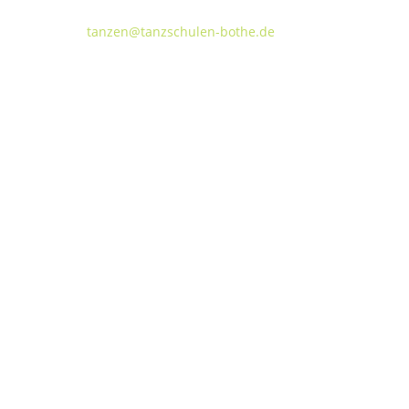
FON:
+49 (o) 511 66 37 66
E-Mail:
tanzen@tanzschulen-bothe.de
Widerruf
Kündigung
TANZHAUS HANNOVER
Podbielskistraße 299B
30655 Hannover