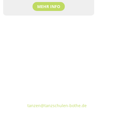
MEHR INFO
Tanzschulen Familie Bothe
Walderseestraße 20 · 30177 Hannover
FON:
+49 (o) 511 66 37 66
E-Mail:
tanzen@tanzschulen-bothe.de