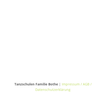
30655 Hannover
TANZVILLA WALDERSEE
Walderseestraße 20
30177 Hannover
TANZHAUS BURGWEDEL
Kokenhorststraße 15
30938 Burgwedel
Tanzschulen Familie Bothe
|
Impressum / AGB /
Datenschutzerklärung