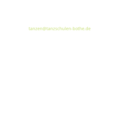
Tanzschulen Familie Bothe
Walderseestraße 20 · 30177 Hannover
FON:
+49 (o) 511 66 37 66
E-Mail:
tanzen@tanzschulen-bothe.de
Widerruf
Kündigung
TANZHAUS HANNOVER
Podbielskistraße 299B