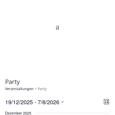
Party
Veranstaltungen
Party
Ans
Ver
19/12/2025
 - 
7/8/2026
Liste
Ans
Nav
Datum
Nav
Dezember 2025
wählen.