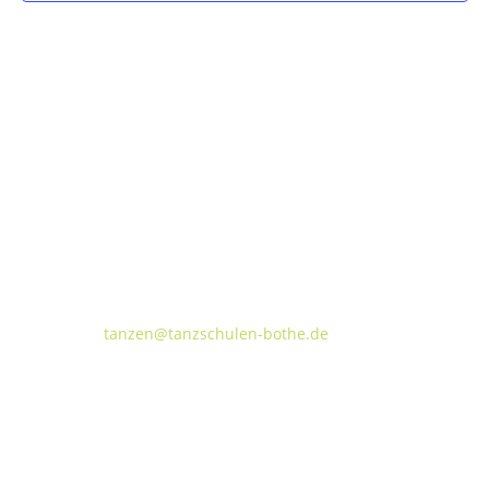
Tanzschulen Familie Bothe
Walderseestraße 20 · 30177 Hannover
FON:
+49 (o) 511 66 37 66
E-Mail:
tanzen@tanzschulen-bothe.de
Widerruf