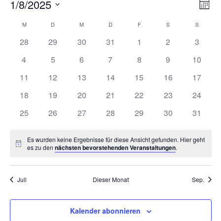
Ans
Ver
1/8/2025
Monat
Ans
Nav
Datum
Nav
Kalender
M
D
M
D
F
S
S
wählen.
von
hat
hat
hat
hat
hat
hat
hat
28
29
30
31
1
2
3
Veranstaltungen
0
0
0
0
0
0
0
hat
hat
hat
hat
hat
hat
hat
4
5
6
7
8
9
10
Veranstaltungen,
Veranstaltungen,
Veranstaltungen,
Veranstaltungen,
Veranstaltungen,
Veranstaltungen
Veranst
0
0
0
0
0
0
0
hat
hat
hat
hat
hat
hat
hat
11
12
13
14
15
16
17
Veranstaltungen,
Veranstaltungen,
Veranstaltungen,
Veranstaltungen,
Veranstaltungen,
Veranstaltungen
Veranst
0
0
0
0
0
0
0
hat
hat
hat
hat
hat
hat
hat
18
19
20
21
22
23
24
Veranstaltungen,
Veranstaltungen,
Veranstaltungen,
Veranstaltungen,
Veranstaltungen,
Veranstaltungen
Veranst
0
0
0
0
0
0
0
hat
hat
hat
hat
hat
hat
hat
25
26
27
28
29
30
31
Veranstaltungen,
Veranstaltungen,
Veranstaltungen,
Veranstaltungen,
Veranstaltungen,
Veranstaltungen
Veranst
0
0
0
0
0
0
0
Veranstaltungen,
Veranstaltungen,
Veranstaltungen,
Veranstaltungen,
Veranstaltungen,
Veranstaltungen
Veranst
Es wurden keine Ergebnisse für diese Ansicht gefunden. Hier geht
Hinweis
es zu den
nächsten bevorstehenden Veranstaltungen
.
Juli
Dieser Monat
Sep.
Kalender abonnieren