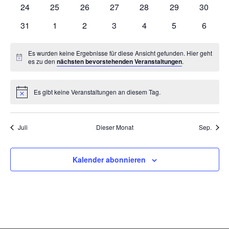
0
0
0
0
0
0
0
hat
hat
hat
hat
hat
hat
hat
24
25
26
27
28
29
30
Veranstaltungen,
Veranstaltungen,
Veranstaltungen,
Veranstaltungen,
Veranstaltungen,
Veranstaltungen
Veranst
0
0
0
0
0
0
0
hat
hat
hat
hat
hat
hat
hat
31
1
2
3
4
5
6
Veranstaltungen,
Veranstaltungen,
Veranstaltungen,
Veranstaltungen,
Veranstaltungen,
Veranstaltungen
Veranst
0
0
0
0
0
0
0
Veranstaltungen,
Veranstaltungen,
Veranstaltungen,
Veranstaltungen,
Veranstaltungen,
Veranstaltungen
Veranst
Es wurden keine Ergebnisse für diese Ansicht gefunden. Hier geht
Hinweis
es zu den
nächsten bevorstehenden Veranstaltungen
.
Es gibt keine Veranstaltungen an diesem Tag.
Hinweis
Juli
Dieser Monat
Sep.
Kalender abonnieren