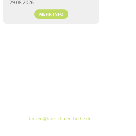
29.08.2026
MEHR INFO
Tanzschulen Familie Bothe
Walderseestraße 20 · 30177 Hannover
FON:
+49 (o) 511 66 37 66
E-Mail:
tanzen@tanzschulen-bothe.de