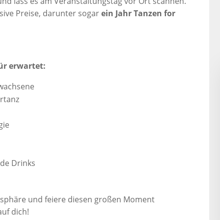
nd lass es am Veranstaltungstag vor Ort scannen.
lusive Preise, darunter sogar
ein Jahr Tanzen for
ür erwartet:
rwachsene
rtanz
gie
nde Drinks
sphäre und feiere diesen großen Moment
uf dich!