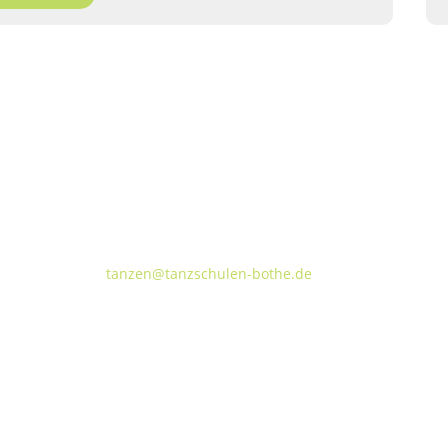
Tanzschulen Familie Bothe
Walderseestraße 20 · 30177 Hannover
FON:
+49 (o) 511 66 37 66
E-Mail:
tanzen@tanzschulen-bothe.de
TANZVILLA WALDERSEE
TA
Walderseestraße 20
Kok