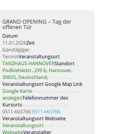
GRAND OPENING – Tag der
offenen Tür
Datum
11.01.2026
Zeit
Ganztägiger
Termin
Veranstaltungsort
TANZHAUS HANNOVER
Standort
Podbielskistr. 299 b, Hannover,
30655, Deutschland,
Veranstaltungsort Google Map Link
Google Karte
anzeigen
Telefonnummer des
Kursorts
0511-663766
0511-663766
Veranstaltungsort Webseite
Veranstaltungsort
Webseite
Veranstalter