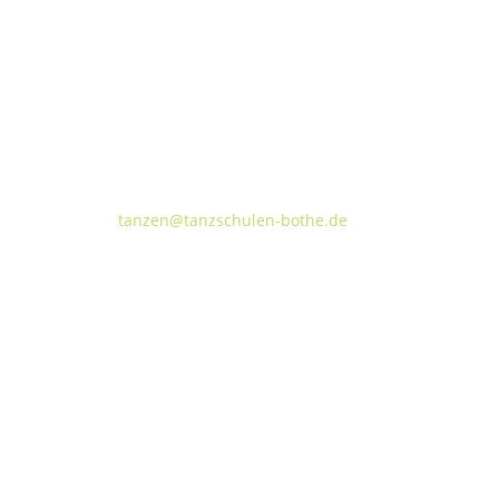
Tanzschulen Familie Bothe
Walderseestraße 20 · 30177 Hannover
FON:
+49 (o) 511 66 37 66
E-Mail:
tanzen@tanzschulen-bothe.de
TANZVILLA WALDERSEE
TA
Walderseestraße 20
Kok
30177 Hannover
309