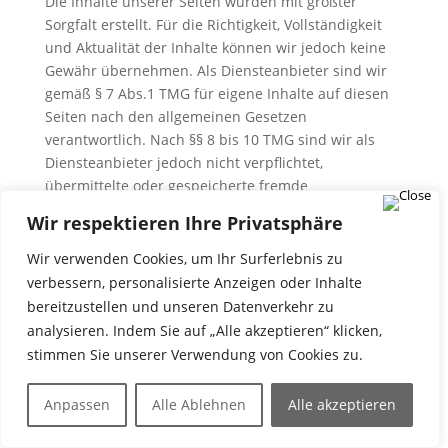
Die Inhalte unserer Seiten wurden mit größter
Sorgfalt erstellt. Für die Richtigkeit, Vollständigkeit
und Aktualität der Inhalte können wir jedoch keine
Gewähr übernehmen. Als Diensteanbieter sind wir
gemäß § 7 Abs.1 TMG für eigene Inhalte auf diesen
Seiten nach den allgemeinen Gesetzen
verantwortlich. Nach §§ 8 bis 10 TMG sind wir als
Diensteanbieter jedoch nicht verpflichtet,
übermittelte oder gespeicherte fremde
Informationen zu überwachen oder nach Umständen
Wir respektieren Ihre Privatsphäre
zu forschen, die auf eine rechtswidrige Tätigkeit
hinweisen. Verpflichtungen zur Entfernung oder
Wir verwenden Cookies, um Ihr Surferlebnis zu
Sperrung der Nutzung von Informationen nach den
verbessern, personalisierte Anzeigen oder Inhalte
allgemeinen Gesetzen bleiben hiervon unberührt.
bereitzustellen und unseren Datenverkehr zu
Eine diesbezügliche Haftung ist jedoch erst ab dem
analysieren. Indem Sie auf „Alle akzeptieren“ klicken,
Zeitpunkt der Kenntnis einer konkreten
stimmen Sie unserer Verwendung von Cookies zu.
Rechtsverletzung möglich. Bei Bekanntwerden von
entsprechenden Rechtsverletzungen werden wir
Anpassen
Alle Ablehnen
Alle akzeptieren
diese Inhalte umgehend entfernen.