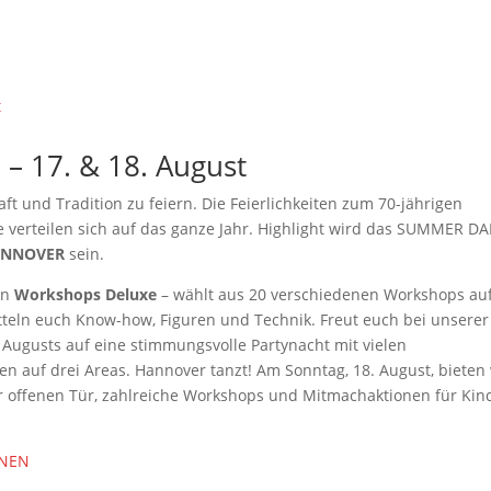
T
EXTRAS
EVENTS
SERVICE
ÜBER UNS
 17. & 18. August
aft und Tradition zu feiern. Die Feierlichkeiten zum 70-jährigen
 verteilen sich auf das ganze Jahr. Highlight wird das SUMMER D
ANNOVER
sein.
en
Workshops Deluxe
– wählt aus 20 verschiedenen Workshops auf
itteln euch Know-how, Figuren und Technik. Freut euch bei unserer
Augusts auf eine stimmungsvolle Partynacht mit vielen
 auf drei Areas. Hannover tanzt! Am Sonntag, 18. August, bieten 
r offenen Tür, zahlreiche Workshops und Mitmachaktionen für Kin
ONEN