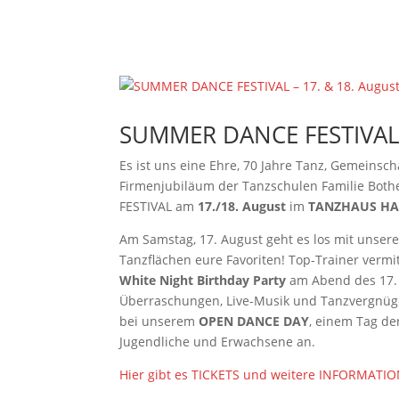
TANZANGEBO
SUMMER DANCE FESTIVAL –
Es ist uns eine Ehre, 70 Jahre Tanz, Gemeinsch
Firmenjubiläum der Tanzschulen Familie Bothe
FESTIVAL am
17./18. August
im
TANZHAUS H
Am Samstag, 17. August geht es los mit unser
Tanzflächen eure Favoriten! Top-Trainer verm
White Night Birthday Party
am Abend des 17. 
Überraschungen, Live-Musik und Tanzvergnügen
bei unserem
OPEN DANCE DAY
, einem Tag de
Jugendliche und Erwachsene an.
Hier gibt es TICKETS und weitere INFORMATI