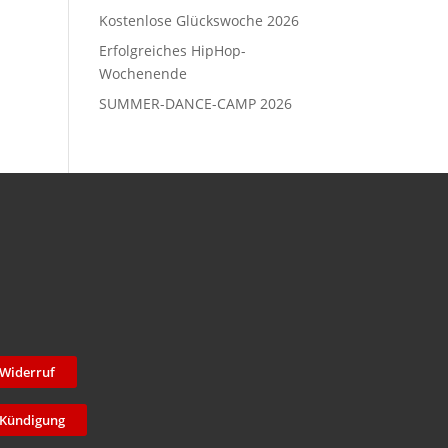
Kostenlose Glückswoche 2026
Erfolgreiches HipHop-
Wochenende
SUMMER-DANCE-CAMP 2026
Widerruf
Kündigung