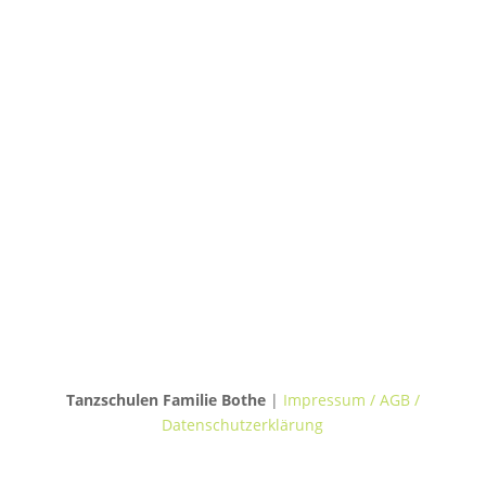
30655 Hannover
TANZVILLA WALDERSEE
Walderseestraße 20
30177 Hannover
TANZHAUS BURGWEDEL
Kokenhorststraße 15
30938 Burgwedel
Tanzschulen Familie Bothe
|
Impressum / AGB /
Datenschutzerklärung