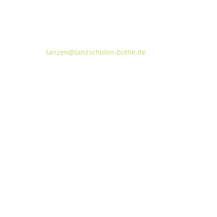
Tanzschulen Familie Bothe
Walderseestraße 20 · 30177 Hannover
FON:
+49 (o) 511 66 37 66
E-Mail:
tanzen@tanzschulen-bothe.de
Widerruf
Kündigung
TANZHAUS HANNOVER
Podbielskistraße 299B