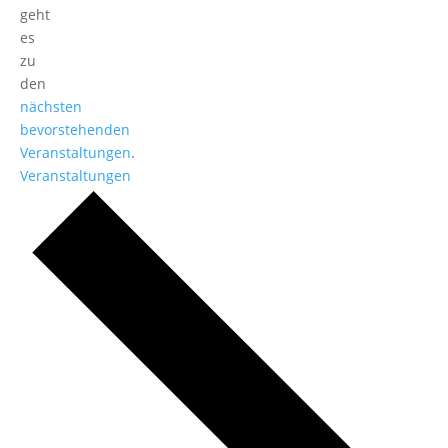
geht
es
zu
den
nächsten
bevorstehenden
Veranstaltungen
.
Veranstaltungen