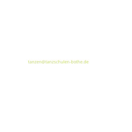
Tanzschulen Familie Bothe
Walderseestraße 20 · 30177 Hannover
FON:
+49 (o) 511 66 37 66
E-Mail:
tanzen@tanzschulen-bothe.de
Widerruf
Kündigung