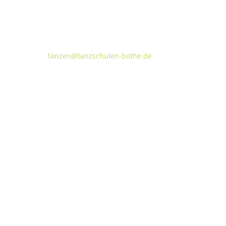
Tanzschulen Familie Bothe
Walderseestraße 20 · 30177 Hannover
FON:
+49 (o) 511 66 37 66
E-Mail:
tanzen@tanzschulen-bothe.de
Widerruf
Kündigung
TANZHAUS HANNOVER
Podbielskistraße 299B