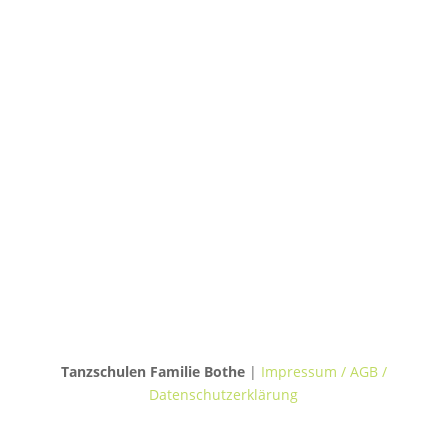
30655 Hannover
TANZVILLA WALDERSEE
Walderseestraße 20
30177 Hannover
TANZHAUS BURGWEDEL
Kokenhorststraße 15
30938 Burgwedel
Tanzschulen Familie Bothe
|
Impressum / AGB /
Datenschutzerklärung