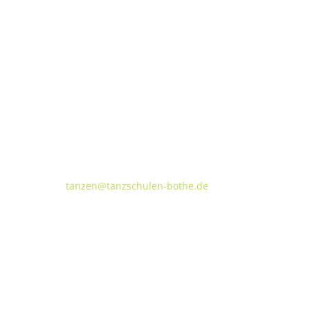
Tanzschulen Familie Bothe
Walderseestraße 20 · 30177 Hannover
FON:
+49 (o) 511 66 37 66
E-Mail:
tanzen@tanzschulen-bothe.de
Widerruf