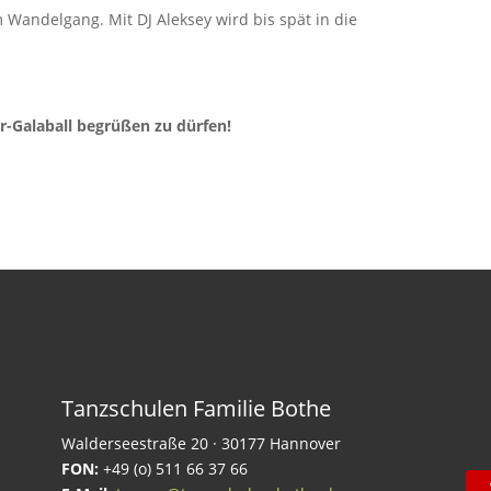
 Wandelgang. Mit DJ Aleksey wird bis spät in die
r-Galaball begrüßen zu dürfen!
Tanzschulen Familie Bothe
Walderseestraße 20 · 30177 Hannover
FON:
+49 (o) 511 66 37 66