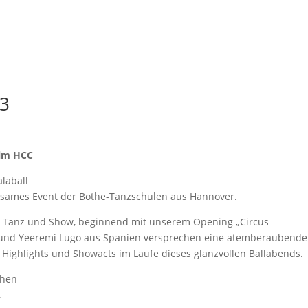
T
EXTRAS
EVENTS
SERVICE
ÜBER UNS
23
 im HCC
laball
nsames Event der Bothe-Tanzschulen aus Hannover.
s Tanz und Show, beginnend mit unserem Opening „Circus
o und Yeeremi Lugo aus Spanien versprechen eine atemberaubende
 Highlights und Showacts im Laufe dieses glanzvollen Ballabends.
chen
.