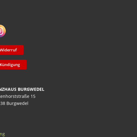
Widerruf
Kündigung
NZHAUS BURGWEDEL
enhorststraße 15
38 Burgwedel
ung