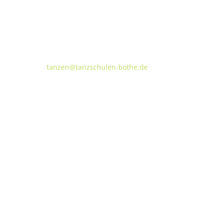
Tanzschulen Familie Bothe
Walderseestraße 20 · 30177 Hannover
FON:
+49 (o) 511 66 37 66
E-Mail:
tanzen@tanzschulen-bothe.de
Widerruf
Kündigung