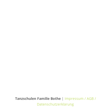
TANZHAUS HANNOVER
Podbielskistraße 299B
30655 Hannover
TANZVILLA WALDERSEE
Walderseestraße 20
30177 Hannover
TANZHAUS BURGWEDEL
Kokenhorststraße 15
30938 Burgwedel
Tanzschulen Familie Bothe
|
Impressum / AGB /
Datenschutzerklärung