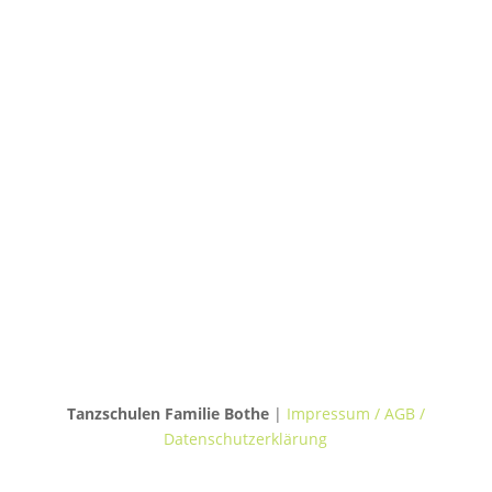
Podbielskistraße 299B
30655 Hannover
TANZVILLA WALDERSEE
Walderseestraße 20
30177 Hannover
TANZHAUS BURGWEDEL
Kokenhorststraße 15
30938 Burgwedel
Tanzschulen Familie Bothe
|
Impressum / AGB /
Datenschutzerklärung