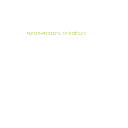
Tanzschulen Familie Bothe
Walderseestraße 20 · 30177 Hannover
FON:
+49 (o) 511 66 37 66
E-Mail:
tanzen@tanzschulen-bothe.de
Widerruf
Kündigung
TANZHAUS HANNOVER