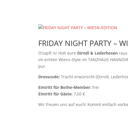
TANZANGEBO
FRIDAY NIGHT PARTY – W
O’zapft is! Holt eure
Dirndl & Lederhosen
raus 
im echten Wiesn-Style im TANZHAUS HANNOVER
pur.
Dresscode:
Tracht erwünscht (Dirndl, Lederhos
Eintritt für Bothe-Member:
frei
Eintritt für Gäste:
7,50 €
Wir freuen uns auf euch! Kommt einfach vorbei