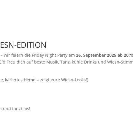
T
EXTRAS
EVENTS
SERVICE
ÜBER UNS
IESN-EDITION
– wir feiern die Friday Night Party am
26. September 2025 ab 20:1
! Freu dich auf beste Musik, Tanz, kühle Drinks und Wiesn-Stim
e, kariertes Hemd – zeigt eure Wiesn-Looks!)
 und tanzt los!