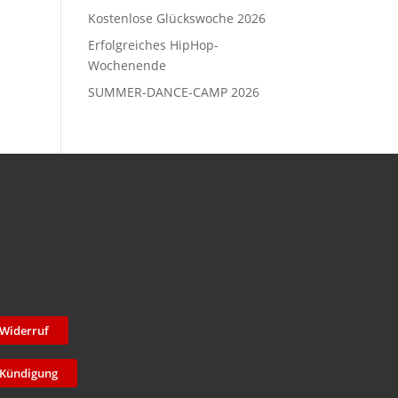
Kostenlose Glückswoche 2026
Erfolgreiches HipHop-
Wochenende
SUMMER-DANCE-CAMP 2026
Widerruf
Kündigung