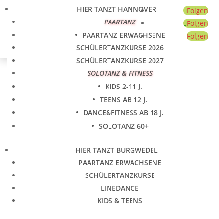
HIER TANZT HANNOVER
Folgen
PAARTANZ
Folgen
Keine Ergebnisse
PAARTANZ ERWACHSENE
Folgen
SCHÜLERTANZKURSE 2026
gefunden
SCHÜLERTANZKURSE 2027
Die angefragte Seite konnte nicht gefunden werden.
SOLOTANZ & FITNESS
Verfeinern Sie Ihre Suche oder verwenden Sie die
KIDS 2-11 J.
Navigation oben, um den Beitrag zu finden.
TEENS AB 12 J.
Kategorien
DANCE&FITNESS AB 18 J.
Bilder-Galerie
(6)
SOLOTANZ 60+
Jugendliche
(1)
Locations
(1)
HIER TANZT BURGWEDEL
PAARTANZ ERWACHSENE
News
(72)
Aktionen
(6)
SCHÜLERTANZKURSE
LINEDANCE
Events
(9)
KIDS & TEENS
Tanzen
(8)