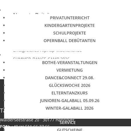
Slider
(3)
EXTRAS
Neueste Beiträge
PRIVATUNTERRICHT
Dance&Connect 2026
KINDERGARTENPROJEKTE
Sommerferien 2026
SCHULPROJEKTE
OPERNBALL DEBÜTANTEN
Kostenlose Glückswoche 2026
Erfolgreiches HipHop-Wochenende
EVENTS
SUMMER-DANCE-CAMP 2026
BOTHE-VERANSTALTUNGEN
VERMIETUNG
DANCE&CONNECT 29.08.
GLÜCKSWOCHE 2026
ELTERNTANZKURS
JUNIOREN-GALABALL 05.09.26
WINTER-GALABALL 2026
Tanzschulen Familie Bothe
Walderseestraße 20 · 30177 Hannover
SERVICE
FON:
+49 (o) 511 66 37 66
GUTSCHEINE