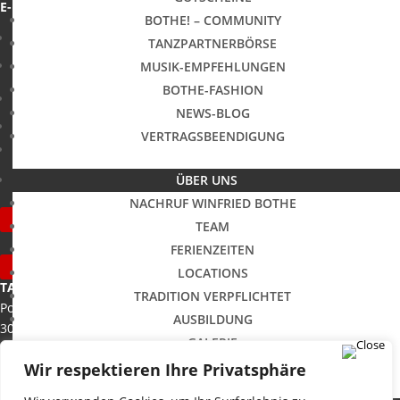
E-Mail:
tanzen@tanzschulen-bothe.de
BOTHE! – COMMUNITY
Folgen
TANZPARTNERBÖRSE
Folgen
MUSIK-EMPFEHLUNGEN
BOTHE-FASHION
Folgen
NEWS-BLOG
Folgen
VERTRAGSBEENDIGUNG
Folgen
ÜBER UNS
NACHRUF WINFRIED BOTHE
Widerruf
TEAM
FERIENZEITEN
Kündigung
LOCATIONS
TANZHAUS HANNOVER
TRADITION VERPFLICHTET
Podbielskistraße 299B
AUSBILDUNG
30655 Hannover
GALERIE
PARTNER
Wir respektieren Ihre Privatsphäre
TANZVILLA WALDERSEE
Walderseestraße 20