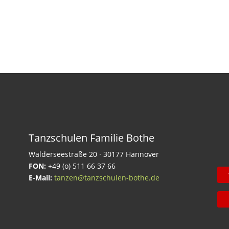
t
i
Tanzschulen Familie Bothe
Walderseestraße 20 · 30177 Hannover
FON:
+49 (o) 511 66 37 66
E-Mail:
tanzen@tanzschulen-bothe.de