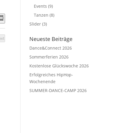
Events
(9)
A
Tanzen
(8)
V
S
e
n
Slider
(3)
u
r
m
a
m
Neueste Beiträge
ext
n
a
V
s
Dance&Connect 2026
e
y
h
r
t
Sommerferien 2026
a
a
n
Kostenlose Glückswoche 2026
l
e
s
t
Erfolgreiches HipHop-
t
n
u
a
Wochenende
l
n
SUMMER-DANCE-CAMP 2026
t
N
g
u
a
A
n
n
v
g
e
s
n
i
g
c