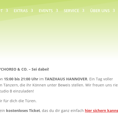
T
EXTRAS
EVENTS
SERVICE
ÜBER UNS
P/CHOREO & CO.
– Sei dabei!
von
15:00 bis 21:00 Uhr
im
TANZHAUS HANNOVER
. Ein Tag voller
Tänzern, die ihr Können unter Beweis stellen. Wir freuen uns rie
tudio B einzuladen!
r für dich die Türen.
 ein
kostenloses Ticket
, das du dir ganz einfach
hier sichern kanns