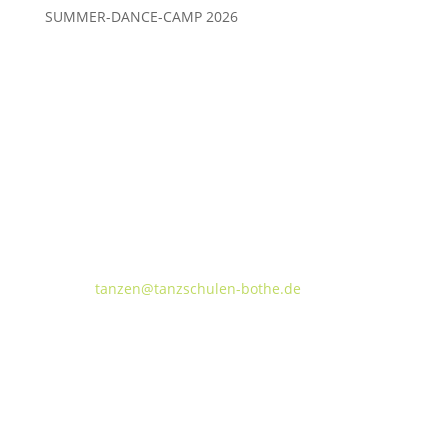
SUMMER-DANCE-CAMP 2026
Tanzschulen Familie Bothe
Walderseestraße 20 · 30177 Hannover
FON:
+49 (o) 511 66 37 66
E-Mail:
tanzen@tanzschulen-bothe.de
Widerruf