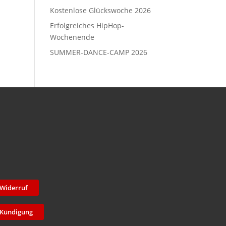
Kostenlose Glückswoche 2026
Erfolgreiches HipHop-
Wochenende
SUMMER-DANCE-CAMP 2026
Widerruf
Kündigung