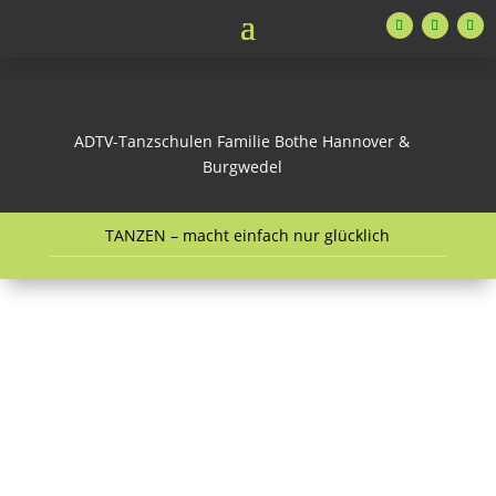
ADTV-Tanzschulen Familie Bothe Hannover &
Burgwedel
TANZEN – macht einfach nur glücklich
Glückswoche für Erwachsene
Vom 24.08.2025 bis 29.08.2025
in allen Tanzhäusern!
https://www.tanzschule-bothe.de/gw