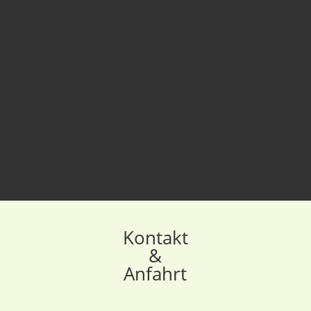
Spotify
tanzschulebothe
// like // listen // dance //
TikTok
@bothe.tanzschulen
// like // comment // share // dance //
Kontakt
&
Anfahrt