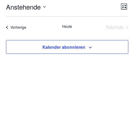
Ans
Ver
Anstehende
Liste
Ans
Nav
Datum
Nav
wählen.
Heute
Nächste
Veranstaltungen
Vorherige
Veransta
Kalender abonnieren