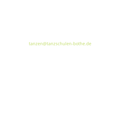
Tanzschulen Familie Bothe
Walderseestraße 20 · 30177 Hannover
FON:
+49 (o) 511 66 37 66
E-Mail:
tanzen@tanzschulen-bothe.de
Widerruf
Kündigung