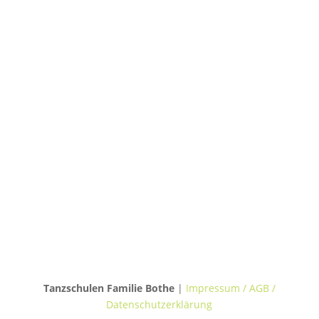
TANZHAUS HANNOVER
Podbielskistraße 299B
30655 Hannover
TANZVILLA WALDERSEE
Walderseestraße 20
30177 Hannover
TANZHAUS BURGWEDEL
Kokenhorststraße 15
30938 Burgwedel
Tanzschulen Familie Bothe
|
Impressum / AGB /
Datenschutzerklärung