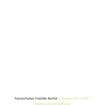
TANZHAUS HANNOVER
Podbielskistraße 299B
30655 Hannover
TANZVILLA WALDERSEE
Walderseestraße 20
30177 Hannover
TANZHAUS BURGWEDEL
Kokenhorststraße 15
30938 Burgwedel
Tanzschulen Familie Bothe
|
Impressum / AGB /
Datenschutzerklärung