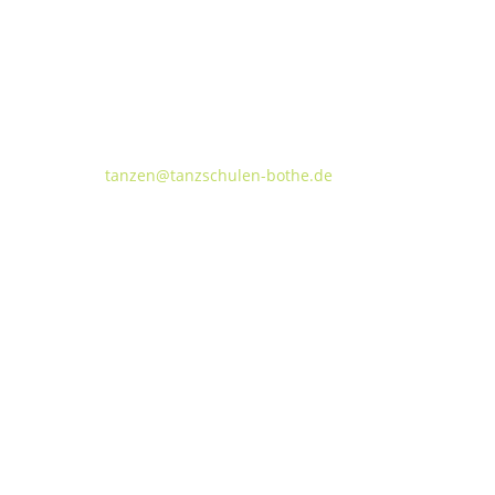
Tanzschulen Familie Bothe
Walderseestraße 20 · 30177 Hannover
FON:
+49 (o) 511 66 37 66
E-Mail:
tanzen@tanzschulen-bothe.de
Widerruf
Kündigung