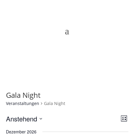
Gala Night
Veranstaltungen
Gala Night
Ans
Ver
Anstehend
Liste
Ans
Nav
Datum
Nav
Dezember 2026
wählen.