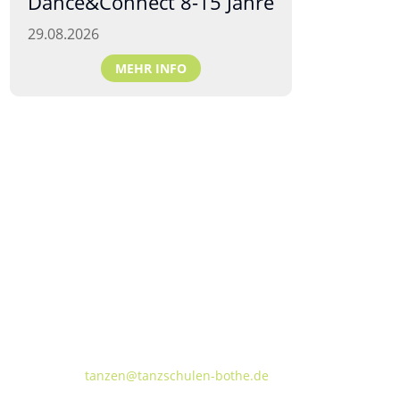
Dance&Connect 8-15 Jahre
29.08.2026
MEHR INFO
Tanzschulen Familie Bothe
Walderseestraße 20 · 30177 Hannover
FON:
+49 (o) 511 66 37 66
E-Mail:
tanzen@tanzschulen-bothe.de