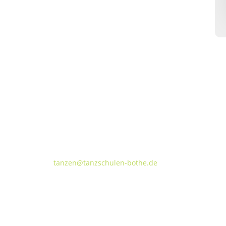
Tanzschulen Familie Bothe
Walderseestraße 20 · 30177 Hannover
FON:
+49 (o) 511 66 37 66
E-Mail:
tanzen@tanzschulen-bothe.de