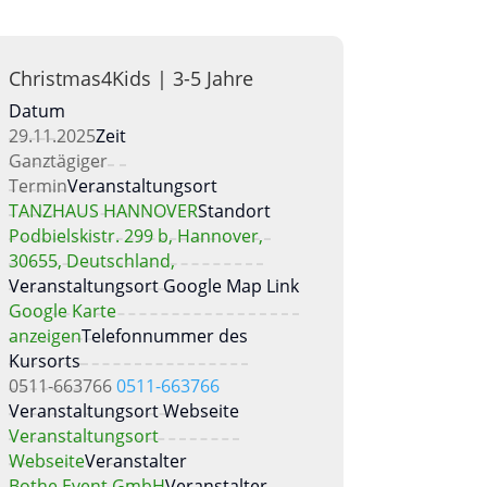
Christmas4Kids | 3-5 Jahre
Datum
29.11.2025
Zeit
Ganztägiger
Termin
Veranstaltungsort
TANZHAUS HANNOVER
Standort
Podbielskistr. 299 b, Hannover,
30655, Deutschland,
Veranstaltungsort Google Map Link
Google Karte
anzeigen
Telefonnummer des
Kursorts
0511-663766
0511-663766
Veranstaltungsort Webseite
Veranstaltungsort
Webseite
Veranstalter
Bothe Event GmbH
Veranstalter