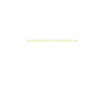
Tanzschulen Familie Bothe
Walderseestraße 20 · 30177 Hannover
FON:
+49 (o) 511 66 37 66
E-Mail:
tanzen@tanzschulen-bothe.de
TANZVILLA WALDERSEE
TA
Walderseestraße 20
Kok
30177 Hannover
309