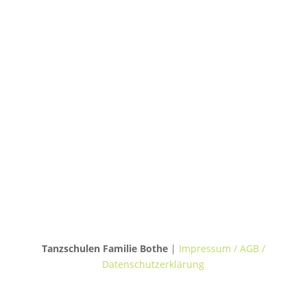
30655 Hannover
TANZVILLA WALDERSEE
Walderseestraße 20
30177 Hannover
TANZHAUS BURGWEDEL
Kokenhorststraße 15
30938 Burgwedel
Tanzschulen Familie Bothe
|
Impressum / AGB /
Datenschutzerklärung