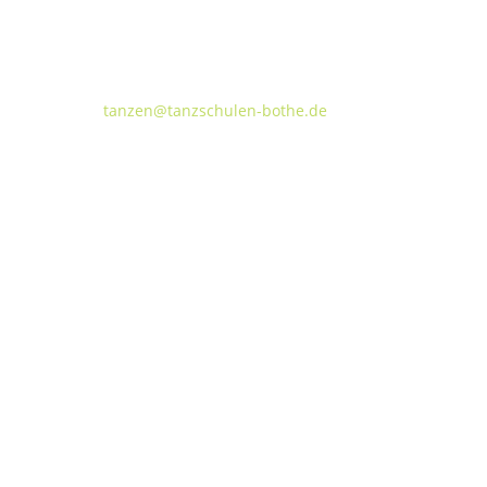
Tanzschulen Familie Bothe
Walderseestraße 20 · 30177 Hannover
FON:
+49 (o) 511 66 37 66
E-Mail:
tanzen@tanzschulen-bothe.de
Widerruf
Kündigung
TANZHAUS HANNOVER
Podbielskistraße 299B