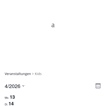
Veranstaltungen
Kids
Ans
Ver
4/2026
Week
Ans
Nav
Select
Nav
13
date.
Mo.
14
Di.