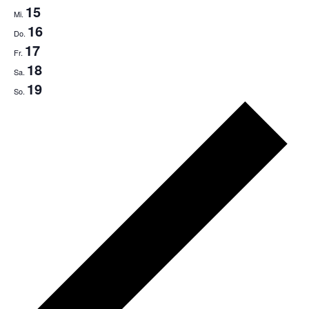
15
Mi.
16
Do.
17
Fr.
18
Sa.
19
So.
Pr
we