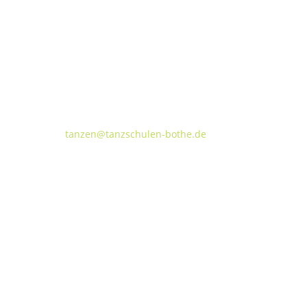
Tanzschulen Familie Bothe
Walderseestraße 20 · 30177 Hannover
FON:
+49 (o) 511 66 37 66
E-Mail:
tanzen@tanzschulen-bothe.de
Widerruf
Kündigung