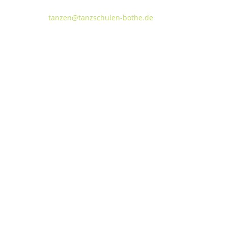
FON:
+49 (o) 511 66 37 66
E-Mail:
tanzen@tanzschulen-bothe.de
Widerruf
Kündigung
TANZHAUS HANNOVER
Podbielskistraße 299B
30655 Hannover