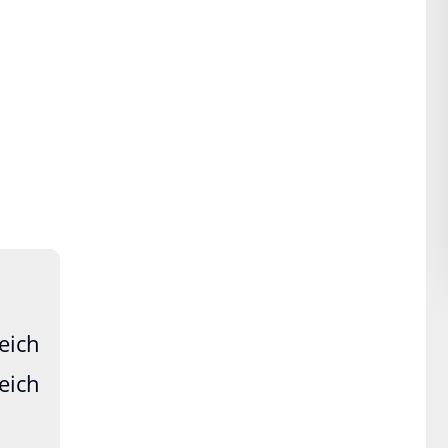
eich
eich