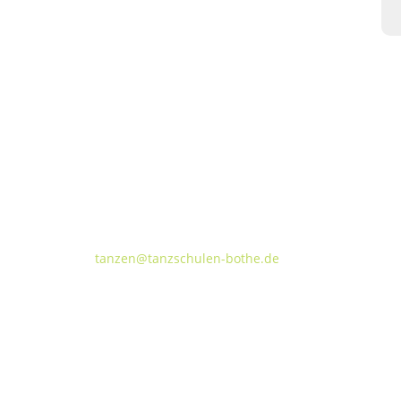
Tanzschulen Familie Bothe
Walderseestraße 20 · 30177 Hannover
FON:
+49 (o) 511 66 37 66
E-Mail:
tanzen@tanzschulen-bothe.de
TANZVILLA WALDERSEE
TA