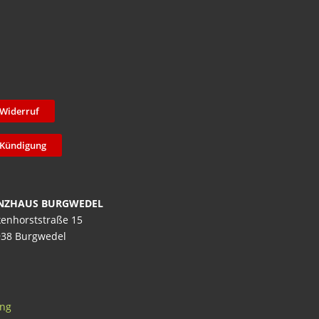
Widerruf
Kündigung
NZHAUS BURGWEDEL
enhorststraße 15
38 Burgwedel
ung