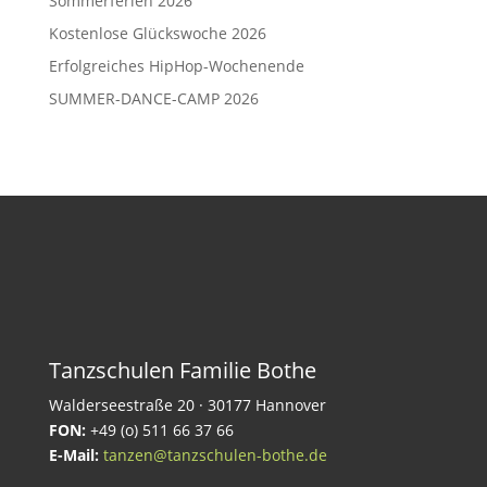
Sommerferien 2026
Kostenlose Glückswoche 2026
Erfolgreiches HipHop-Wochenende
SUMMER-DANCE-CAMP 2026
Tanzschulen Familie Bothe
Walderseestraße 20 · 30177 Hannover
FON:
+49 (o) 511 66 37 66
E-Mail:
tanzen@tanzschulen-bothe.de