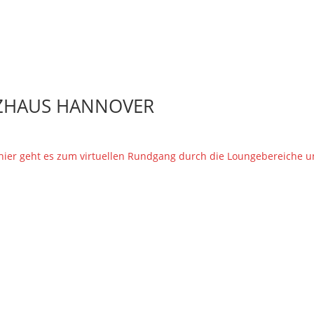
T
EXTRAS
EVENTS
SERVICE
ÜBER UNS
ANZHAUS HANNOVER
hier geht es zum virtuellen Rundgang durch die Loungebereiche 