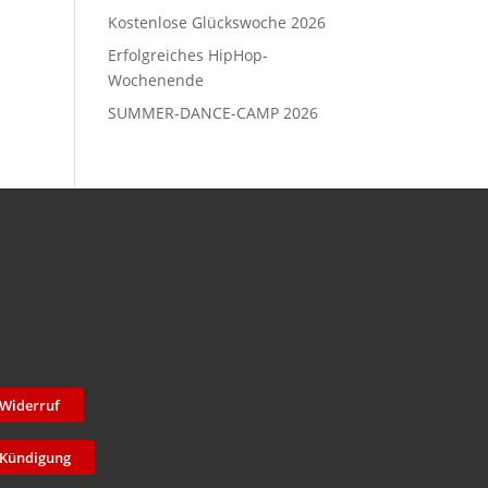
Kostenlose Glückswoche 2026
Erfolgreiches HipHop-
Wochenende
SUMMER-DANCE-CAMP 2026
Widerruf
Kündigung