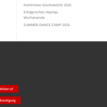
Kostenlose Glückswoche 2026
Erfolgreiches HipHop-
Wochenende
SUMMER-DANCE-CAMP 2026
Widerruf
Kündigung