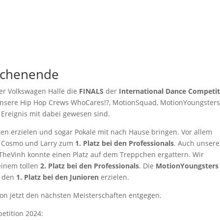
T
EXTRAS
EVENTS
SERVICE
ÜBER UNS
ochenende
r Volkswagen Halle die
FINALS
der
International Dance Competi
s unsere Hip Hop Crews WhoCares!?, MotionSquad, MotionYoungsters
 Ereignis mit dabei gewesen sind.
gen erzielen und sogar Pokale mit nach Hause bringen. Vor allem
n Cosmo und Larry zum
1. Platz bei den Professionals
. Auch unsere
 TheVinh konnte einen Platz auf dem Treppchen ergattern. Wir
einem tollen
2. Platz bei den Professionals
. Die
MotionYoungsters
n den
1. Platz bei den Junioren
erzielen.
hon jetzt den nächsten Meisterschaften entgegen.
etition 2024: