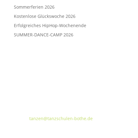
Sommerferien 2026
Kostenlose Glückswoche 2026
Erfolgreiches HipHop-Wochenende
SUMMER-DANCE-CAMP 2026
Tanzschulen Familie Bothe
Walderseestraße 20 · 30177 Hannover
FON:
+49 (o) 511 66 37 66
E-Mail:
tanzen@tanzschulen-bothe.de