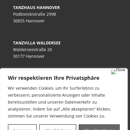
TANZHAUS HANNOVER
Podbielskistraße 299B
30655 Hannover
TANZVILLA WALDERSEE
Walderseestraße 20
30177 Hannover
Wir respektieren Ihre Privatsphäre
TANZHAUS BURGWEDEL
Kokenhorststraße 15
Wir verwenden Cookies, um Ihr Surferlebnis zu
30938 Burgwedel
verbessern, personalisierte Anzeigen oder Inhalte
bereitzustellen und unseren Datenverkehr zu
analysieren. Indem Sie auf „Alle akzeptieren“ klicken,
stimmen Sie unserer Verwendung von Cookies zu.
Tanzschulen Familie Bothe
|
Impressum / AGB /
Datenschutzerklärung