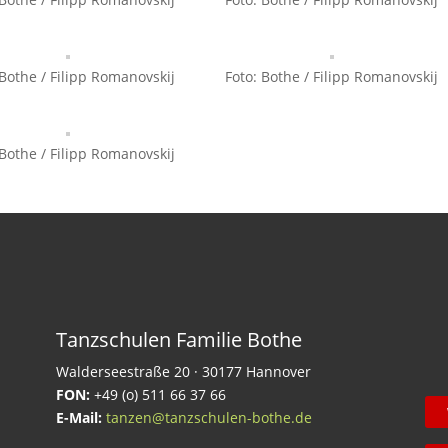
 Bothe / Filipp Romanovskij
Foto: Bothe / Filipp Romanovskij
 Bothe / Filipp Romanovskij
Tanzschulen Familie Bothe
Walderseestraße 20 · 30177 Hannover
FON:
+49 (o) 511 66 37 66
E-Mail:
tanzen@tanzschulen-bothe.de