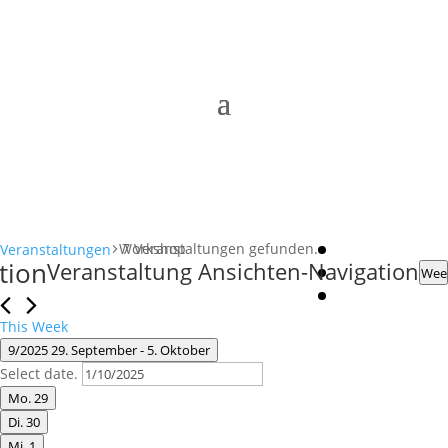
Workshop
7 Veranstaltungen gefunden.
Veranstaltungen
tion
Veranstaltung Ansichten-Navigation
Wee
This Week
9/2025
29. September
 - 
5. Oktober
Select date.
Mo.
29
Di.
30
Mi.
1