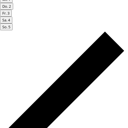
Do.
2
Fr.
3
Sa.
4
So.
5