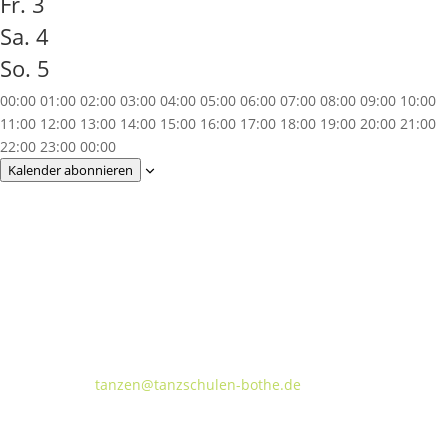
Fr.
3
Sa.
4
So.
5
00:00
01:00
02:00
03:00
04:00
05:00
06:00
07:00
08:00
09:00
10:00
11:00
12:00
13:00
14:00
15:00
16:00
17:00
18:00
19:00
20:00
21:00
22:00
23:00
00:00
Kalender abonnieren
Tanzschulen Familie Bothe
Walderseestraße 20 · 30177 Hannover
FON:
+49 (o) 511 66 37 66
E-Mail:
tanzen@tanzschulen-bothe.de