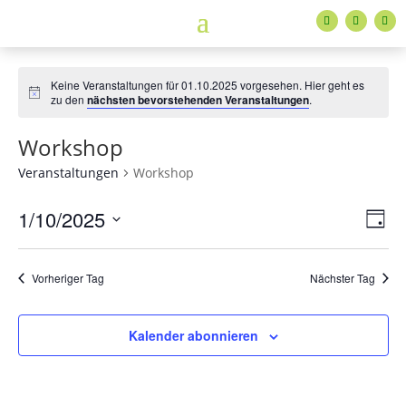
Keine Veranstaltungen für 01.10.2025 vorgesehen. Hier geht es
Hinweis
zu den
nächsten bevorstehenden Veranstaltungen
.
Workshop
Veranstaltungen
Workshop
Ans
Ver
1/10/2025
Tag
Ans
Nav
Datum
Nav
wählen.
Vorheriger Tag
Nächster Tag
Kalender abonnieren