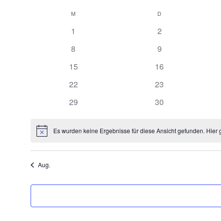
Datum
Kalender
M
D
wählen.
von
hat
hat
1
2
Veranstaltungen
0
0
hat
hat
8
9
Veranstaltungen,
Veranstaltungen,
0
0
hat
hat
15
16
Veranstaltungen,
Veranstaltungen,
0
0
hat
hat
22
23
Veranstaltungen,
Veranstaltungen,
0
0
hat
hat
29
30
Veranstaltungen,
Veranstaltungen,
0
0
Veranstaltungen,
Veranstaltungen,
Es wurden keine Ergebnisse für diese Ansicht gefunden. Hier 
Hinweis
Aug.