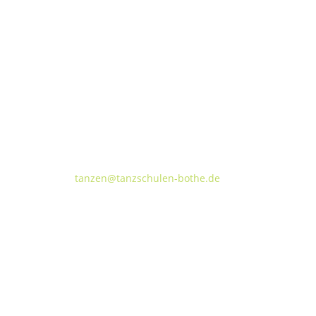
Tanzschulen Familie Bothe
Walderseestraße 20 · 30177 Hannover
FON:
+49 (o) 511 66 37 66
E-Mail:
tanzen@tanzschulen-bothe.de
TANZVILLA WALDERSEE
TA
Walderseestraße 20
Kok